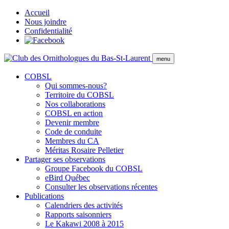
Accueil
Nous joindre
Confidentialité
menu
COBSL
Qui sommes-nous?
Territoire du COBSL
Nos collaborations
COBSL en action
Devenir membre
Code de conduite
Membres du CA
Méritas Rosaire Pelletier
Partager ses observations
Groupe Facebook du COBSL
eBird Québec
Consulter les observations récentes
Publications
Calendriers des activités
Rapports saisonniers
Le Kakawi 2008 à 2015