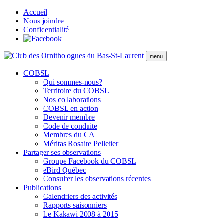
Accueil
Nous joindre
Confidentialité
menu
COBSL
Qui sommes-nous?
Territoire du COBSL
Nos collaborations
COBSL en action
Devenir membre
Code de conduite
Membres du CA
Méritas Rosaire Pelletier
Partager ses observations
Groupe Facebook du COBSL
eBird Québec
Consulter les observations récentes
Publications
Calendriers des activités
Rapports saisonniers
Le Kakawi 2008 à 2015