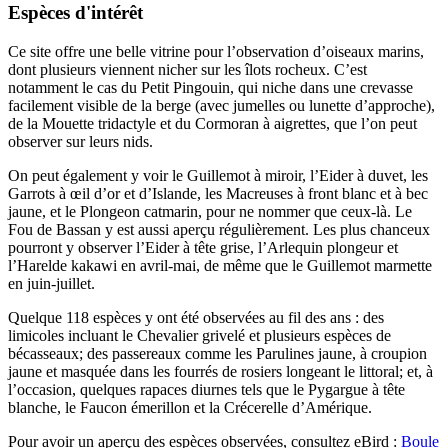
Espèces d'intérêt
Ce site offre une belle vitrine pour l’observation d’oiseaux marins,
dont plusieurs viennent nicher sur les îlots rocheux. C’est
notamment le cas du Petit Pingouin, qui niche dans une crevasse
facilement visible de la berge (avec jumelles ou lunette d’approche),
de la Mouette tridactyle et du Cormoran à aigrettes, que l’on peut
observer sur leurs nids.
On peut également y voir le Guillemot à miroir, l’Eider à duvet, les
Garrots à œil d’or et d’Islande, les Macreuses à front blanc et à bec
jaune, et le Plongeon catmarin, pour ne nommer que ceux-là. Le
Fou de Bassan y est aussi aperçu régulièrement. Les plus chanceux
pourront y observer l’Eider à tête grise, l’Arlequin plongeur et
l’Harelde kakawi en avril-mai, de même que le Guillemot marmette
en juin-juillet.
Quelque 118 espèces y ont été observées au fil des ans : des
limicoles incluant le Chevalier grivelé et plusieurs espèces de
bécasseaux; des passereaux comme les Parulines jaune, à croupion
jaune et masquée dans les fourrés de rosiers longeant le littoral; et, à
l’occasion, quelques rapaces diurnes tels que le Pygargue à tête
blanche, le Faucon émerillon et la Crécerelle d’Amérique.
Pour avoir un aperçu des espèces observées, consultez eBird :
Boule