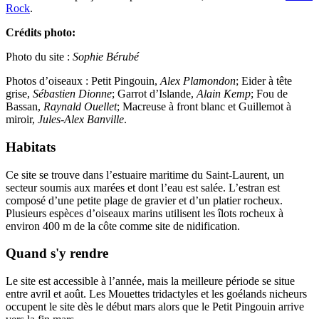
Rock
.
Crédits photo:
Photo du site :
Sophie Bérubé
Photos d’oiseaux : Petit Pingouin,
Alex Plamondon
; Eider à tête
grise,
Sébastien Dionne
; Garrot d’Islande,
Alain Kemp
; Fou de
Bassan,
Raynald Ouellet
; Macreuse à front blanc et Guillemot à
miroir,
Jules-Alex Banville
.
Habitats
Ce site se trouve dans l’estuaire maritime du Saint-Laurent, un
secteur soumis aux marées et dont l’eau est salée. L’estran est
composé d’une petite plage de gravier et d’un platier rocheux.
Plusieurs espèces d’oiseaux marins utilisent les îlots rocheux à
environ 400 m de la côte comme site de nidification.
Quand s'y rendre
Le site est accessible à l’année, mais la meilleure période se situe
entre avril et août. Les Mouettes tridactyles et les goélands nicheurs
occupent le site dès le début mars alors que le Petit Pingouin arrive