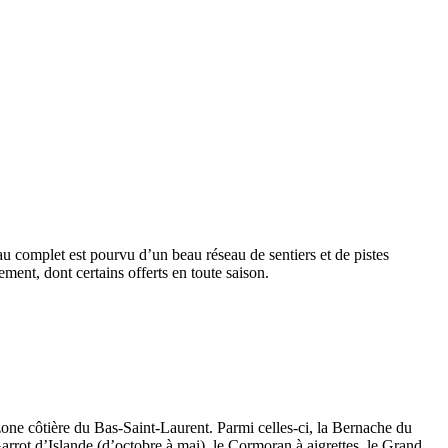
au complet est pourvu d’un beau réseau de sentiers et de pistes
ement, dont certains offerts en toute saison.
a zone côtière du Bas-Saint-Laurent. Parmi celles-ci, la Bernache du
Garrot d’Islande (d’octobre à mai), le Cormoran à aigrettes, le Grand