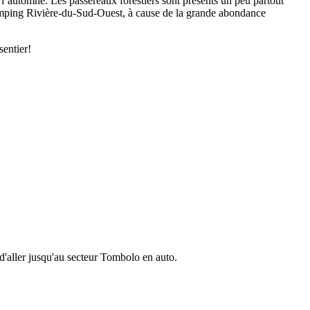
 l’automne. Les passereaux forestiers sont présents un peu partout
u camping Rivière-du-Sud-Ouest, à cause de la grande abondance
sentier!
d'aller jusqu'au secteur Tombolo en auto.