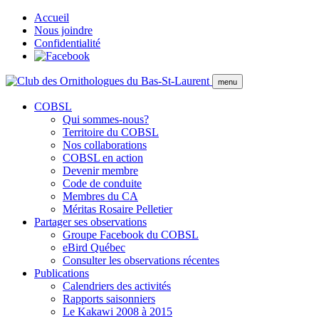
Accueil
Nous joindre
Confidentialité
menu
COBSL
Qui sommes-nous?
Territoire du COBSL
Nos collaborations
COBSL en action
Devenir membre
Code de conduite
Membres du CA
Méritas Rosaire Pelletier
Partager ses observations
Groupe Facebook du COBSL
eBird Québec
Consulter les observations récentes
Publications
Calendriers des activités
Rapports saisonniers
Le Kakawi 2008 à 2015