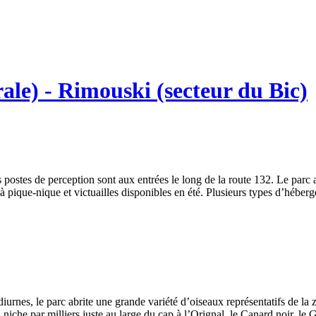
ale) - Rimouski (secteur du Bic)
 postes de perception sont aux entrées le long de la route 132. Le parc 
à pique-nique et victuailles disponibles en été. Plusieurs types d’héberg
 diurnes, le parc abrite une grande variété d’oiseaux représentatifs de l
 niche par milliers juste au large du cap à l’Orignal, le Canard noir, le 