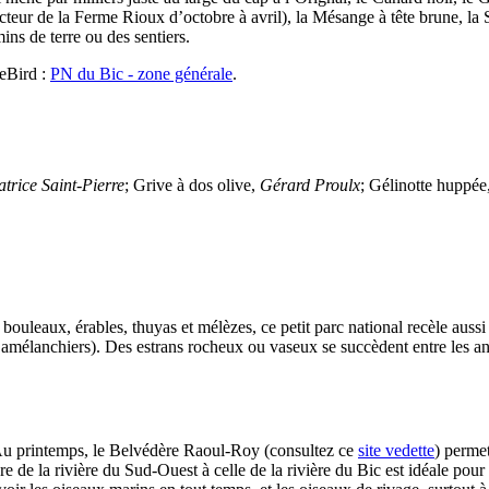
cteur de la Ferme Rioux d’octobre à avril), la Mésange à tête brune, la Si
ins de terre ou des sentiers.
 eBird :
PN du Bic - zone générale
.
atrice Saint-Pierre
; Grive à dos olive,
Gérard Proulx
; Gélinotte huppée
ouleaux, érables, thuyas et mélèzes, ce petit parc national recèle aussi 
et amélanchiers). Des estrans rocheux ou vaseux se succèdent entre les ans
n. Au printemps, le Belvédère Raoul-Roy (consultez ce
site vedette
) perme
 de la rivière du Sud-Ouest à celle de la rivière du Bic est idéale pour 