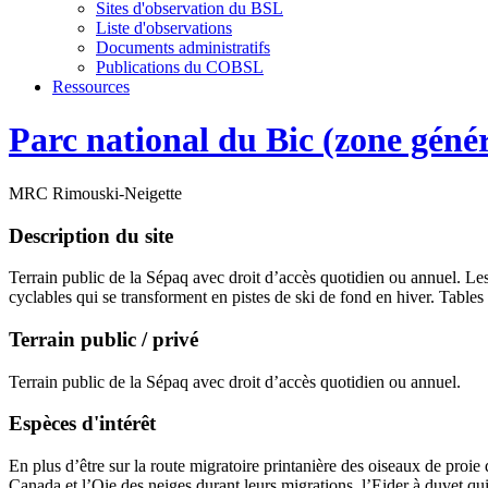
Sites d'observation du BSL
Liste d'observations
Documents administratifs
Publications du COBSL
Ressources
Parc national du Bic (zone génér
MRC Rimouski-Neigette
Description du site
Terrain public de la Sépaq avec droit d’accès quotidien ou annuel. Les
cyclables qui se transforment en pistes de ski de fond en hiver. Tables 
Terrain public / privé
Terrain public de la Sépaq avec droit d’accès quotidien ou annuel.
Espèces d'intérêt
En plus d’être sur la route migratoire printanière des oiseaux de proie
Canada et l’Oie des neiges durant leurs migrations, l’Eider à duvet qui