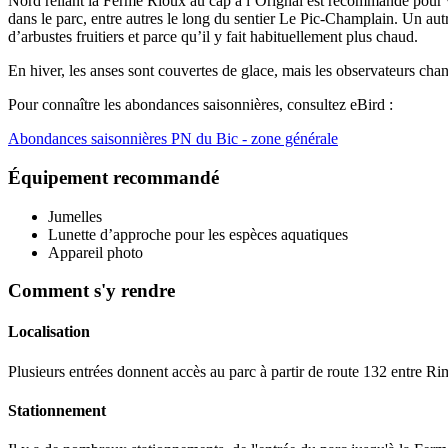
Nord reliant la Ferme Rioux au cap à l’Orignal est recommandé pour voi
dans le parc, entre autres le long du sentier Le Pic-Champlain. Un aut
d’arbustes fruitiers et parce qu’il y fait habituellement plus chaud.
En hiver, les anses sont couvertes de glace, mais les observateurs c
Pour connaître les abondances saisonnières, consultez eBird :
Abondances saisonnières PN du Bic - zone générale
Équipement recommandé
Jumelles
Lunette d’approche pour les espèces aquatiques
Appareil photo
Comment s'y rendre
Localisation
Plusieurs entrées donnent accès au parc à partir de route 132 entre Ri
Stationnement