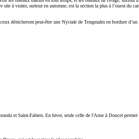
r les oiseaux marins en tout temps, et les oiseaux de rivage, surtout à
re site à visiter, surtout en automne, est la section la plus à l’ouest d
hanceux dénicheront peut-être une Nyctale de Tengmalm en bordure d’un 
mouski et Saint-Fabien. En hiver, seule celle de l'Anse à Doucet permet 