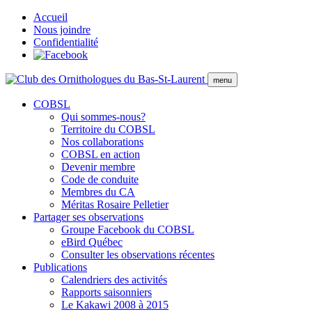
Accueil
Nous joindre
Confidentialité
menu
COBSL
Qui sommes-nous?
Territoire du COBSL
Nos collaborations
COBSL en action
Devenir membre
Code de conduite
Membres du CA
Méritas Rosaire Pelletier
Partager ses observations
Groupe Facebook du COBSL
eBird Québec
Consulter les observations récentes
Publications
Calendriers des activités
Rapports saisonniers
Le Kakawi 2008 à 2015